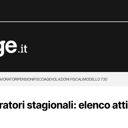
LAVORATORI
PENSIONI
FISCO
AGEVOLAZIONI FISCALI
MODELLO 730
tori stagionali: elenco attiv