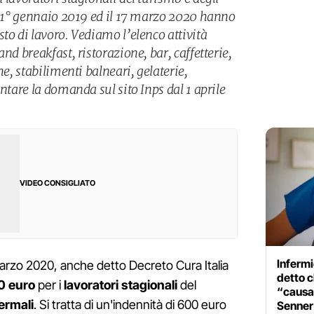
il 1° gennaio 2019 ed il 17 marzo 2020 hanno
to di lavoro. Vediamo l’elenco attività
nd breakfast, ristorazione, bar, caffetterie,
he, stabilimenti balneari, gelaterie,
entare la domanda sul sito Inps dal 1 aprile
VIDEO CONSIGLIATO
Infermi
marzo 2020, anche detto Decreto Cura Italia
detto c
0 euro
per i
lavoratori stagionali
del
“causan
termali
. Si tratta di un'indennità di 600 euro
Senner