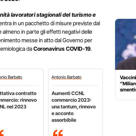
ità lavoratori stagionali del turismo e
ientra in un pacchetto di misure previste dal
lmeno in parte gli effetti negativi delle
enimento messe in atto dal Governo per
demiologica da
Coronavirus COVID-19
.
onio
Barbato
Antonio
Barbato
Vaccini
“Miliard
smentis
ttativa contratto
Aumenti CCNL
mercio: rinnovo
commercio 2023:
NL nel 2023
una tantum, rinnovo
e acconto
assorbibile