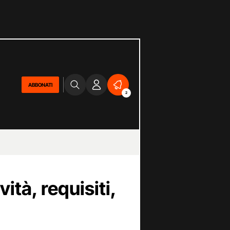
ABBONATI
2
ità, requisiti,