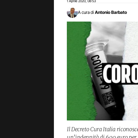
1 Aprile 2020
08:53
,
A cura di
Antonio Barbato
Il Decreto Cura Italia ricono
un’indennità di 600 euro per i