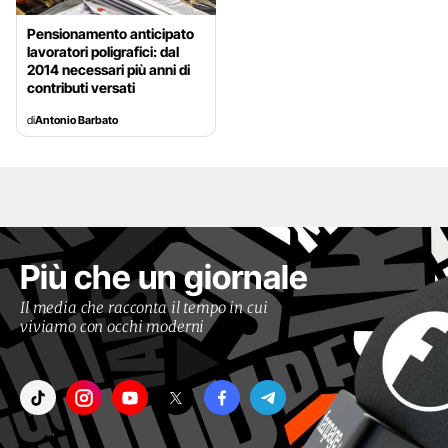
Pensionamento anticipato
lavoratori poligrafici: dal
2014 necessari più anni di
contributi versati
di
Antonio Barbato
Più che un giornale
Il media che racconta il tempo in cui
viviamo con occhi moderni