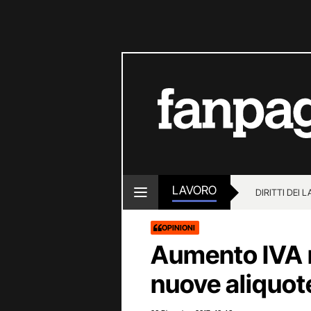
LAVORO
DIRITTI DEI 
OPINIONI
Aumento IVA r
nuove aliquot