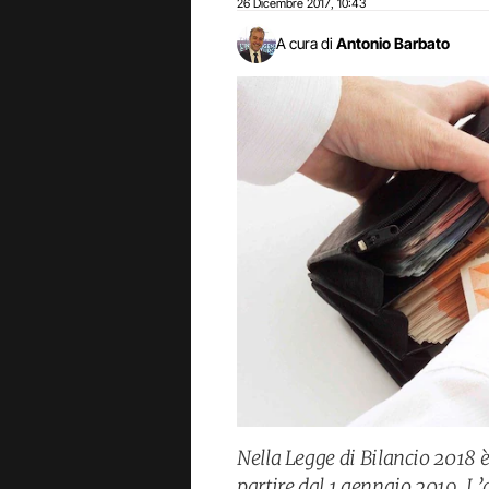
26 Dicembre 2017
10:43
,
A cura di
Antonio Barbato
Nella Legge di Bilancio 2018 
partire dal 1 gennaio 2019. L