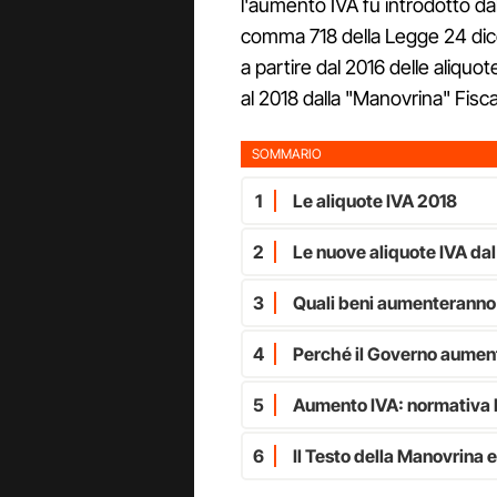
l'aumento IVA fu introdotto dall
comma 718 della Legge 24 dic
a partire dal 2016 delle aliquo
al 2018 dalla "Manovrina" Fisc
SOMMARIO
1
Le aliquote IVA 2018
2
Le nuove aliquote IVA da
3
Quali beni aumenteranno
4
Perché il Governo aument
5
Aumento IVA: normativa L
6
Il Testo della Manovrina e