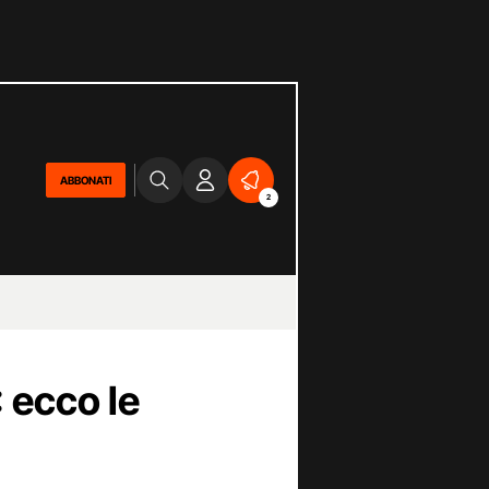
ABBONATI
2
 ecco le