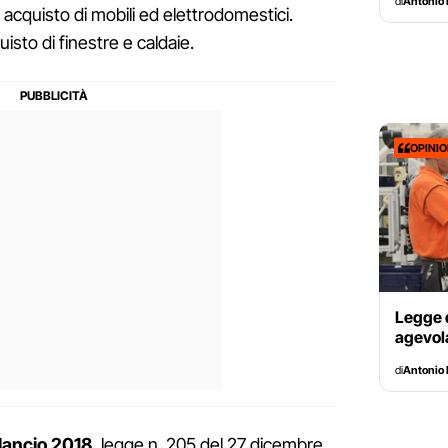
di
Antonio 
acquisto di mobili ed elettrodomestici.
isto di finestre e caldaie.
OPINI
Legge d
agevola
di
Antonio 
lancio 2018
, legge n. 205 del 27 dicembre