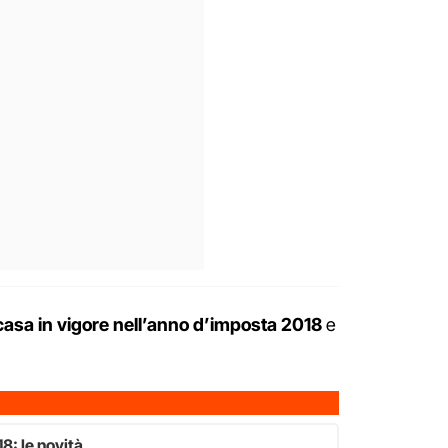
 casa
in vigore nell’anno d’imposta 2018
e
8: le novità