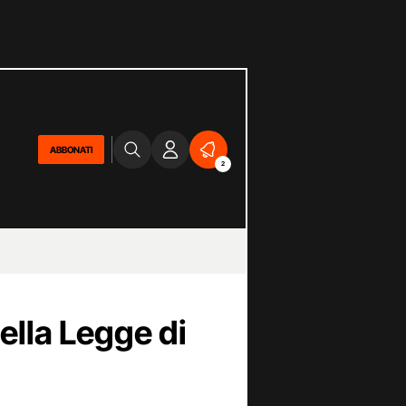
ABBONATI
2
nella Legge di