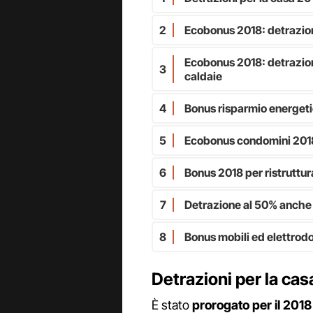
2
Ecobonus 2018: detrazion
Ecobonus 2018: detrazione
3
caldaie
4
Bonus risparmio energet
5
Ecobonus condomini 2018:
6
Bonus 2018 per ristruttura
7
Detrazione al 50% anche 
8
Bonus mobili ed elettrod
Detrazioni per la cas
È stato
prorogato per il 2018