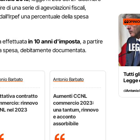
e di una serie di agevolazioni fiscali,
dall'Irpef una percentuale della spesa
OPINI
a effettuata
in 10 anni d'imposta
, a partire
lla spesa, debitamente documentata.
Tutti g
onio
Barbato
Antonio
Barbato
Legge d
di
Antonio 
ttativa contratto
Aumenti CCNL
mercio: rinnovo
commercio 2023:
NL nel 2023
una tantum, rinnovo
e acconto
assorbibile