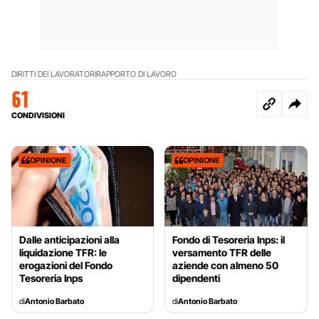
DIRITTI DEI LAVORATORI
RAPPORTO DI LAVORO
61
CONDIVISIONI
OPINIONE
OPINIONE
Dalle anticipazioni alla
Fondo di Tesoreria Inps: il
liquidazione TFR: le
versamento TFR delle
erogazioni del Fondo
aziende con almeno 50
Tesoreria Inps
dipendenti
di
Antonio Barbato
di
Antonio Barbato