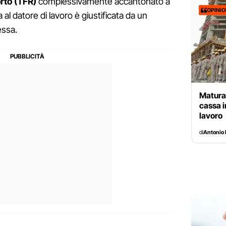
rto (TFR)
complessivamente accantonato a
OPINI
a al datore di lavoro è giustificata da un
essa.
Matura
cassa i
lavoro
di
Antonio 