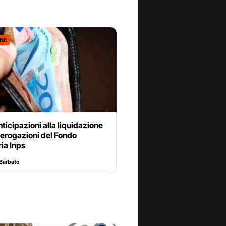
ONE
nticipazioni alla liquidazione
 erogazioni del Fondo
ia Inps
Barbato