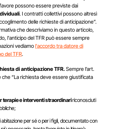
or favore possono essere previste dai
ndividuali
. I contratti collettivi possono altresì
 l’accoglimento delle richieste di anticipazione”.
normativa che descriviamo in questo articolo,
ordo, l'anticipo del TFR può essere sempre
mazioni vediamo
l'accordo tra datore di
ipo del TFR
.
chiesta di anticipazione TFR.
Sempre l’art.
ce che “La richiesta deve essere giustificata
 terapie e interventi straordinari
riconosciuti
bbliche;
i abitazione per sé o per i figli, documentato con
 più necessario, basta l’acquisto in itinere);