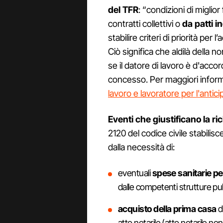
del TFR
: “condizioni di migli
contratti collettivi o
da patti i
stabilire criteri di priorità per
Ciò significa che aldilà della 
se il datore di lavoro è d'acc
concesso. Per maggiori infor
lavoro e lavoratore per l'antic
Eventi che giustificano la ri
2120 del codice civile stabilis
dalla necessità di:
eventuali
spese sanitarie per
dalle competenti strutture pu
acquisto della prima casa
d
atto notarile (atto notarile non