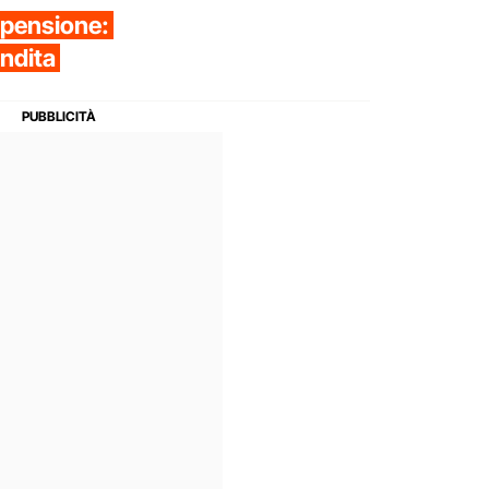
i pensione:
endita