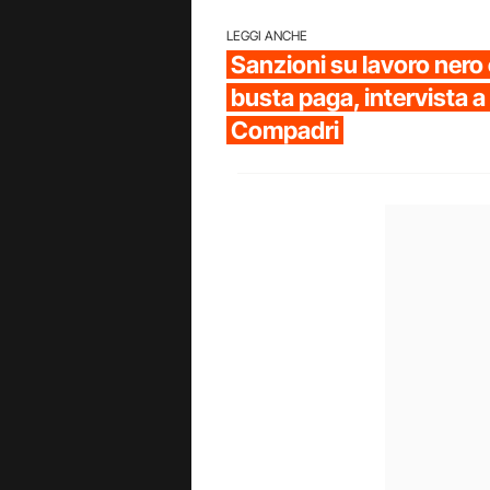
LEGGI ANCHE
Sanzioni su lavoro ner
busta paga, intervista 
Compadri