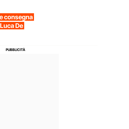
o e consegna
a Luca De