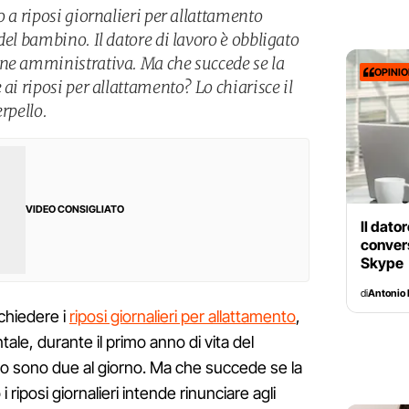
o a riposi giornalieri per allattamento
del bambino. Il datore di lavoro è obbligato
one amministrativa. Ma che succede se la
OPINI
ai riposi per allattamento? Lo chiarisce il
rpello.
VIDEO CONSIGLIATO
Il dato
convers
Skype
di
Antonio 
ichiedere i
riposi giornalieri per allattamento
,
tale, durante il primo anno di vita del
to sono due al giorno. Ma che succede se la
i riposi giornalieri intende rinunciare agli