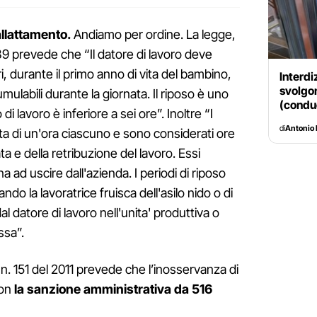
allattamento.
Andiamo per ordine. La legge,
t. 39 prevede che “Il datore di lavoro deve
ri, durante il primo anno di vita del bambino,
Interdi
svolgon
mulabili durante la giornata. Il riposo è uno
(conduc
di lavoro è inferiore a sei ore”. Inoltre “I
di
Antonio 
ata di un'ora ciascuno e sono considerati ore
ata e della retribuzione del lavoro. Essi
a ad uscire dall'azienda. I periodi di riposo
o la lavoratrice fruisca dell'asilo nido o di
 dal datore di lavoro nell'unita' produttiva o
ssa”.
n. 151 del 2011 prevede che l’inosservanza di
con
la sanzione amministrativa da 516