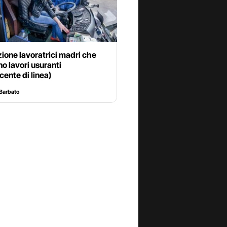
zione lavoratrici madri che
o lavori usuranti
ente di linea)
Barbato