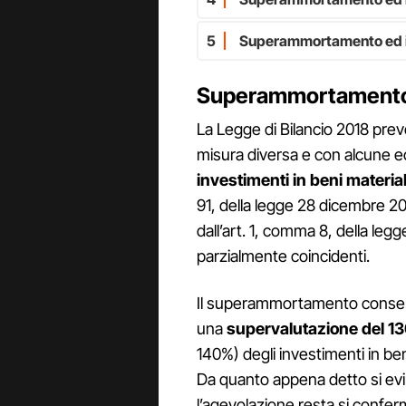
5
Superammortamento ed i
Superammortamento
La Legge di Bilancio 2018 preve
misura diversa e con alcune e
investimenti in beni materia
91, della legge 28 dicembre 20
dall’art. 1, comma 8, della legg
parzialmente coincidenti.
Il superammortamento consente 
una
supervalutazione del 1
140%) degli investimenti in ben
Da quanto appena detto si evin
l’agevolazione resta si confe