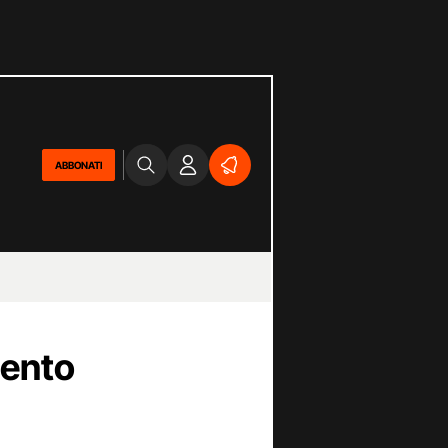
ABBONATI
ento