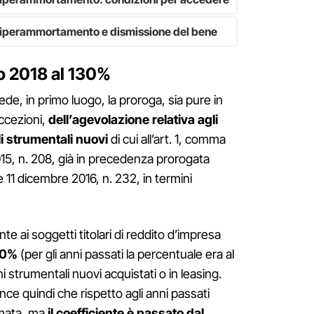
perammortamento e dismissione del bene
 2018 al 130%
de, in primo luogo, la proroga, sia pure in
ccezioni,
dell’agevolazione relativa agli
li strumentali nuovi
di cui all’art. 1, comma
15, n. 208, già in precedenza prorogata
e 11 dicembre 2016, n. 232, in termini
ai soggetti titolari di reddito d’impresa
30%
(per gli anni passati la percentuale era al
i strumentali nuovi acquistati o in leasing.
ce quindi che rispetto agli anni passati
rmata, ma
il coefficiente è passato dal