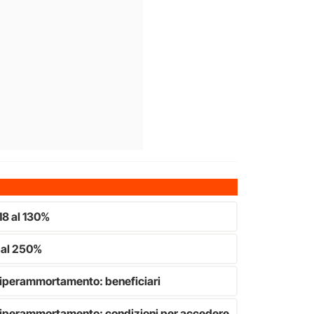
8 al 130%
 al 250%
perammortamento: beneficiari
perammortamento: condizioni per accedere