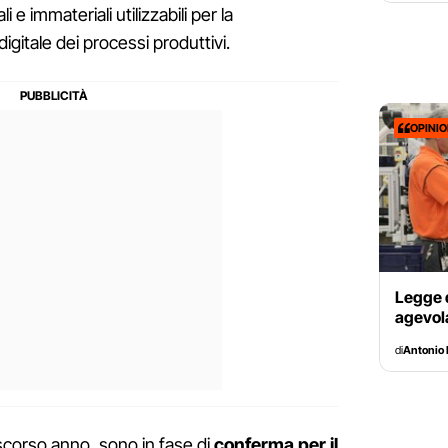
 e immateriali utilizzabili per la
gitale dei processi produttivi.
OPINI
Legge d
agevola
di
Antonio 
 scorso anno, sono in fase di
conferma per il