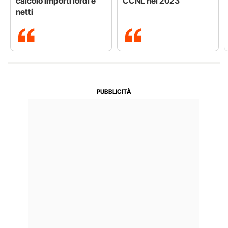
calcolo importi lordi e
CCNL nel 2023
netti