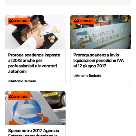
OPINIONE
OPINIONE
Proroga scadenza imposte
Proroga scadenza invio
al 20/8 anche per
liquidazioni periodiche IVA
professionisti e lavoratori
al 12 giugno 2017
autonomi
di
Antonio Barbato
di
Antonio Barbato
OPINIONE
Spesometro 2017 Agenzia
Entrate: come funziona la