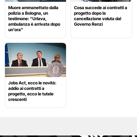
Muore ammanettato dalla
Cosa succede ai contratti a
polizia a Bologna, un
progetto dopo la
testimone: “Urlava,
cancellazione voluta dal
ambulanza è arrivata dopo
Governo Renzi
un'ora"
Jobs Act, ecco le novità:
addio ai contratti a
progetto, ecco le tutele
crescenti