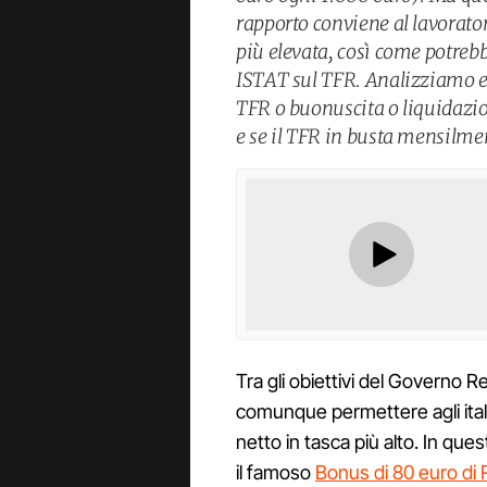
rapporto conviene al lavorato
più elevata, così come potrebb
ISTAT sul TFR. Analizziamo ec
TFR o buonuscita o liquidazio
e se il TFR in busta mensilmen
Tra gli obiettivi del Governo R
comunque permettere agli itali
netto in tasca più alto. In que
il famoso
Bonus di 80 euro di 