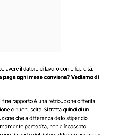
e avere il datore di lavoro come liquidità,
sta paga ogni mese conviene? Vediamo di
i fine rapporto è una retribuzione differita.
one o buonuscita. Si tratta quindi di un
buzione che a differenza dello stipendio
ormalmente percepita, non è incassato
one da parte del datore di lavoro avviene a