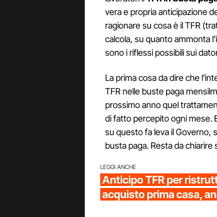
vera e propria anticipazione d
ragionare su cosa è il TFR (tr
calcola, su quanto ammonta l’i
sono i riflessi possibili sui dator
La prima cosa da dire che l’in
TFR nelle buste paga mensil
prossimo anno quel trattament
di fatto percepito ogni mese. 
su questo fa leva il Governo, s
busta paga. Resta da chiarire s
LEGGI ANCHE
Anticipo TFR per ristrut
acquisto prima casa, anch