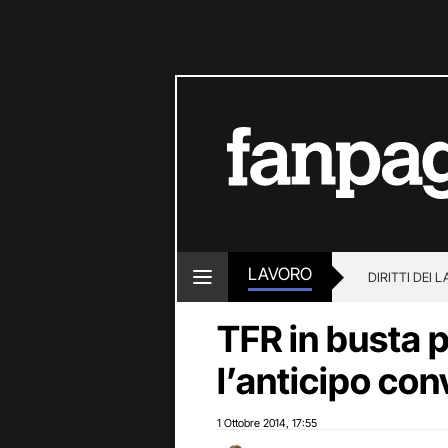
LAVORO
DIRITTI DEI 
TFR in busta 
l’anticipo con
1 Ottobre 2014
17:55
,