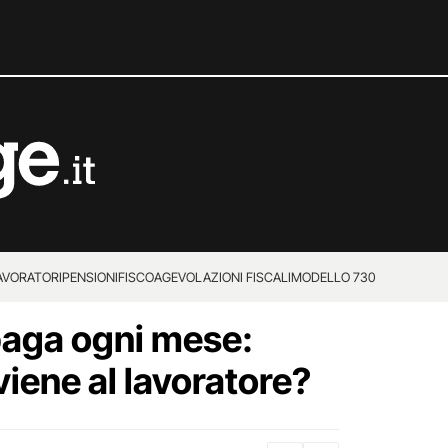
LAVORATORI
PENSIONI
FISCO
AGEVOLAZIONI FISCALI
MODELLO 730
paga ogni mese:
viene al lavoratore?