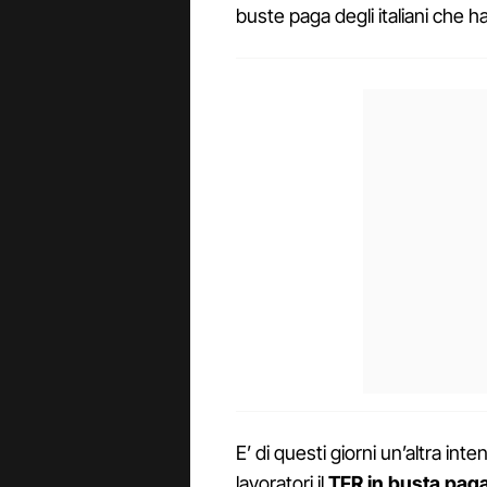
buste paga degli italiani che h
E’ di questi giorni un’altra int
lavoratori il
TFR in busta pag