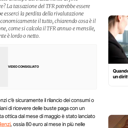
re? La tassazione del TFR potrebbe essere
e esserci la perdita della rivalutazione
onomicamente il tutto, chiarendo cosa è il
ne, come si calcola il TFR annuo e mensile,
te è lordo o netto.
VIDEO CONSIGLIATO
Quando 
un diri
enzi c’è sicuramente il rilancio dei consumi o
ani di ricevere delle buste paga con un
sta ottica dal mese di maggio è stato lanciato
Renzi
, ossia 80 euro al mese in più nelle