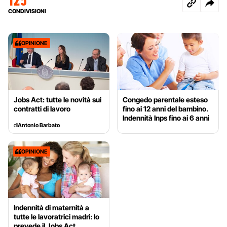
CONDIVISIONI
OPINIONE
Jobs Act: tutte le novità sui
Congedo parentale esteso
contratti di lavoro
fino ai 12 anni del bambino.
Indennità Inps fino ai 6 anni
di
Antonio Barbato
OPINIONE
Indennità di maternità a
tutte le lavoratrici madri: lo
prevede il Jobs Act