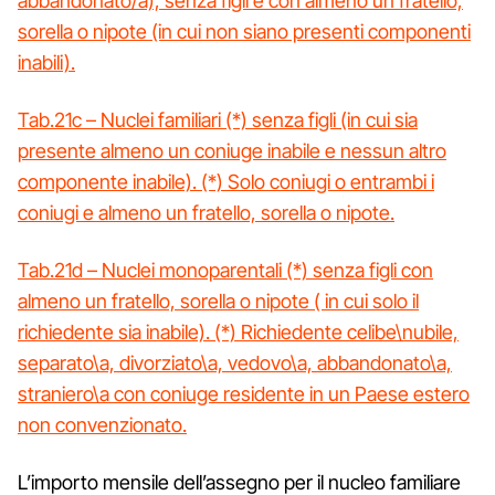
abbandonato/a), senza figli e con almeno un fratello,
sorella o nipote (in cui non siano presenti componenti
inabili).
Tab.21c – Nuclei familiari (*) senza figli (in cui sia
presente almeno un coniuge inabile e nessun altro
componente inabile). (*) Solo coniugi o entrambi i
coniugi e almeno un fratello, sorella o nipote.
Tab.21d – Nuclei monoparentali (*) senza figli con
almeno un fratello, sorella o nipote ( in cui solo il
richiedente sia inabile). (*) Richiedente celibe\nubile,
separato\a, divorziato\a, vedovo\a, abbandonato\a,
straniero\a con coniuge residente in un Paese estero
non convenzionato.
L’importo mensile dell’assegno per il nucleo familiare