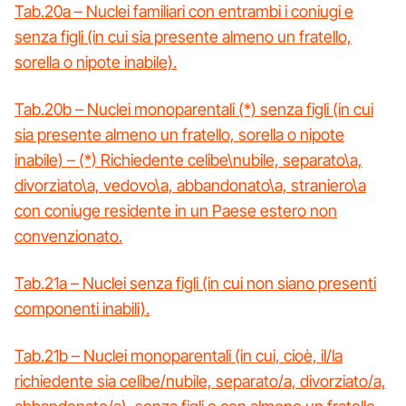
Tab.20a – Nuclei familiari con entrambi i coniugi e
senza figli (in cui sia presente almeno un fratello,
sorella o nipote inabile).
Tab.20b – Nuclei monoparentali (*) senza figli (in cui
sia presente almeno un fratello, sorella o nipote
inabile) – (*) Richiedente celibe\nubile, separato\a,
divorziato\a, vedovo\a, abbandonato\a, straniero\a
con coniuge residente in un Paese estero non
convenzionato.
Tab.21a – Nuclei senza figli (in cui non siano presenti
componenti inabili).
Tab.21b – Nuclei monoparentali (in cui, cioè, il/la
richiedente sia celibe/nubile, separato/a, divorziato/a,