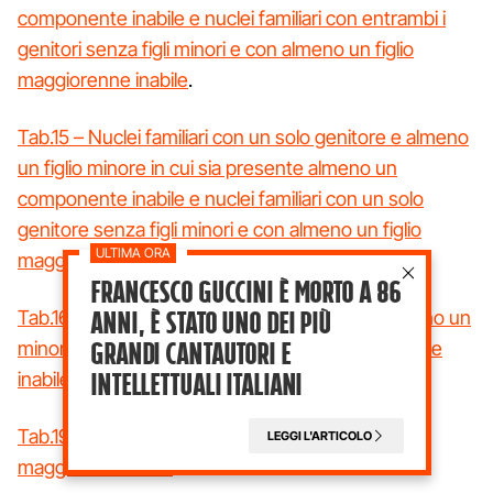
componente inabile e nuclei familiari con entrambi i
genitori senza figli minori e con almeno un figlio
maggiorenne inabile
.
Tab.15 – Nuclei familiari con un solo genitore e almeno
un figlio minore in cui sia presente almeno un
componente inabile e nuclei familiari con un solo
genitore senza figli minori e con almeno un figlio
maggiorenne inabile
.
Francesco Guccini è morto a 86
anni, è stato uno dei più
Tab.16 – Nuclei familiari orfanili composti da almeno un
grandi cantautori e
minore in cui sia presente almeno un componente
intellettuali italiani
inabile
.
Tab.19 – Nuclei familiari orfanili composti solo da
LEGGI L'ARTICOLO
maggiorenni inabili
.