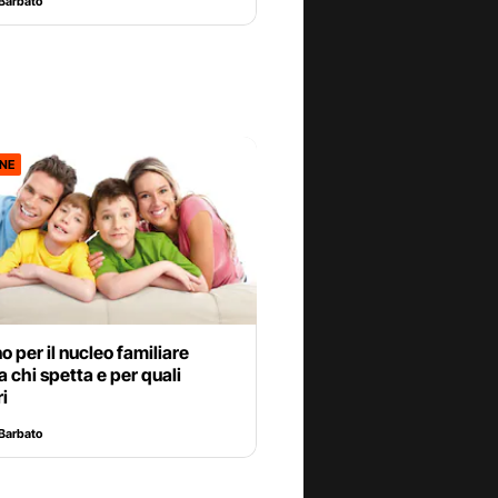
Barbato
ONE
 per il nucleo familiare
a chi spetta e per quali
ri
Barbato