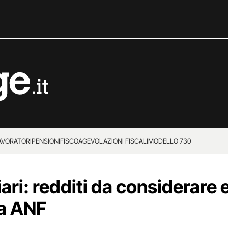
LAVORATORI
PENSIONI
FISCO
AGEVOLAZIONI FISCALI
MODELLO 730
ari: redditi da considerare 
a ANF