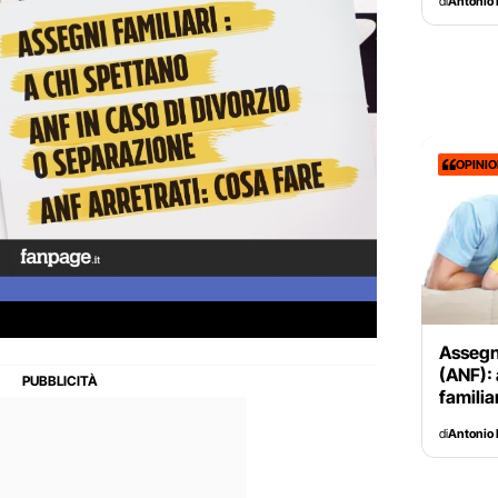
di
Antonio 
OPINI
Assegno
(ANF): 
familia
di
Antonio 