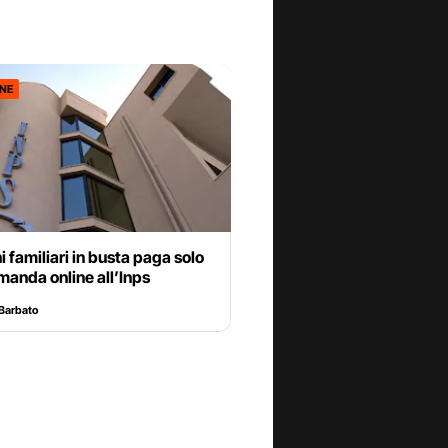
ONE
 familiari in busta paga solo
anda online all’Inps
Barbato