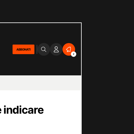
ABBONATI
2
e indicare