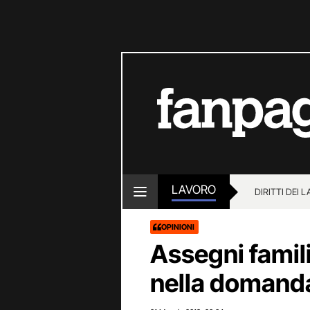
LAVORO
DIRITTI DEI 
OPINIONI
Assegni famili
nella domand